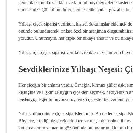
genellikle çam kozalakları ve kurutulmuş meyvelerle süslener
etmelisiniz? Çünkü bu türler, hem estetik açıdan göz alıcı hem
Yılbaşı çiçek siparişi verirken, kişisel dokunuşlar eklemek de 
önünde bulundurarak, onlara özel bir aranjman oluşturabilirsi
yoludur. Unutmayın, her çiçek bir hikaye anlatır ve bu hikaye, 
Yılbaşı için çiçek siparişi verirken, renklerin ve türlerin bü
Sevdiklerinize Yılbaşı Neşesi: Çi
Her çiçeğin bir anlamı vardır. Örneğin, kırmızı güller aşkı si
kişiliğine ve ilişkinize uygun çiçekleri seçmek, hediyenizin anl
başlangıç! Eğer bilmiyorsanız, renkli çiçekler her zaman iyi bir
Yılbaşı döneminde çiçek siparişleri artar. Bu nedenle, sipariş
Böylece, istediğiniz çiçeklerin taze ve ulaşılabilir olma ihtimali
kutlamalarının zamanını göz önünde bulundurun. Onların bu öz