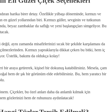
çin En Güzel Çiçek Seçenekleri
ıran harika birer detay. Özellikle yılbaşı döneminde, kırmızı ve
n en güzel yollarından biri. Kırmızı güller, sevginin ve tutkunun
ında, beyaz zambaklar da saflığı ve yeni başlangıçları simgeliyor. Bu
tacak.
 değil, aynı zamanda misafirlerinizi sıcak bir şekilde karşılaması da
eçilmezlerinden. Kırmızı yapraklarıyla dikkat çeken bu bitki, hem iç
or. Üstelik, bakımı da oldukça kolay!
 bir araya getirerek, kişisel bir dokunuş katabilirsiniz. Mesela, çam
doğal hem de şık bir görünüm elde edebilirsiniz. Bu, hem yaratıcı bir
olu.
önem. Çiçekler, bu özel anları daha da anlamlı kılmak için
 hem gözlerinizi hem de ruhunuzu aydınlatacak!
Hangi Türler Tercih Edilmeli?