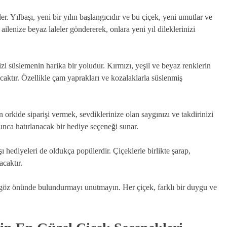
ler. Yılbaşı, yeni bir yılın başlangıcıdır ve bu çiçek, yeni umutlar ve
lenize beyaz laleler göndererek, onlara yeni yıl dileklerinizi
nizi süslemenin harika bir yoludur. Kırmızı, yeşil ve beyaz renklerin
acaktır. Özellikle çam yaprakları ve kozalaklarla süslenmiş
in orkide siparişi vermek, sevdiklerinize olan saygınızı ve takdirinizi
unca hatırlanacak bir hediye seçeneği sunar.
aşı hediyeleri de oldukça popülerdir. Çiçeklerle birlikte şarap,
acaktır.
ini göz önünde bulundurmayı unutmayın. Her çiçek, farklı bir duygu ve