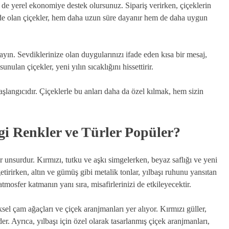
em de yerel ekonomiye destek olursunuz. Sipariş verirken, çiçeklerin
de olan çiçekler, hem daha uzun süre dayanır hem de daha uygun
mayın. Sevdiklerinize olan duygularınızı ifade eden kısa bir mesaj,
sunulan çiçekler, yeni yılın sıcaklığını hissettirir.
başlangıcıdır. Çiçeklerle bu anları daha da özel kılmak, hem sizin
ngi Renkler ve Türler Popüler?
r unsurdur. Kırmızı, tutku ve aşkı simgelerken, beyaz saflığı ve yeni
etirirken, altın ve gümüş gibi metalik tonlar, yılbaşı ruhunu yansıtan
tmosfer katmanın yanı sıra, misafirlerinizi de etkileyecektir.
ksel çam ağaçları ve çiçek aranjmanları yer alıyor. Kırmızı güller,
er. Ayrıca, yılbaşı için özel olarak tasarlanmış çiçek aranjmanları,