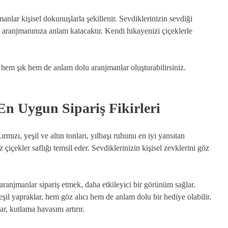
nlar kişisel dokunuşlarla şekillenir. Sevdiklerinizin sevdiği
, aranjmanınıza anlam katacaktır. Kendi hikayenizi çiçeklerle
k, hem şık hem de anlam dolu aranjmanlar oluşturabilirsiniz.
 En Uygun Sipariş Fikirleri
ırmızı, yeşil ve altın tonları, yılbaşı ruhunu en iyi yansıtan
 çiçekler saflığı temsil eder. Sevdiklerinizin kişisel zevklerini göz
i aranjmanlar sipariş etmek, daha etkileyici bir görünüm sağlar.
yeşil yapraklar, hem göz alıcı hem de anlam dolu bir hediye olabilir.
r, kutlama havasını artırır.