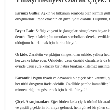
Kırmızı Güller
: Aşkın ve tutkunun sembolü olan kırmızı gülle
duygularınızı ifade etmenin en güzel yolu olabilir. Düşünün, b
Beyaz Lale
: Saflığı ve yeni başlangıçları simgeleyen beyaz la
demek. Beyaz laleler, bu umutları sembolize ederek, sevdikler
olduğunu hatırlatmak için harika bir yol.
Orkide
: Zarafetin ve şıklığın simgesi olan orkide, yılbaşı hed
her zevke hitap eder. Orkideler, uzun ömürlü olmalarıyla da bili
evinde uzun süre kalacak bir hatıra bırakmak istemez misiniz
Karanfil
: Uygun fiyatlı ve dayanıklı bir çiçek olan karanfil, y
her türlü duyguyu ifade edebilir. Özellikle pembe karanfiller,
minnettarlığınızı göstermek için harika bir yol!
Çiçek Aranjmanları
: Eğer birden fazla çiçek türünü bir ara
ve çeşitli çiçeklerin bir araya gelmesi, hem görsel bir şölen s