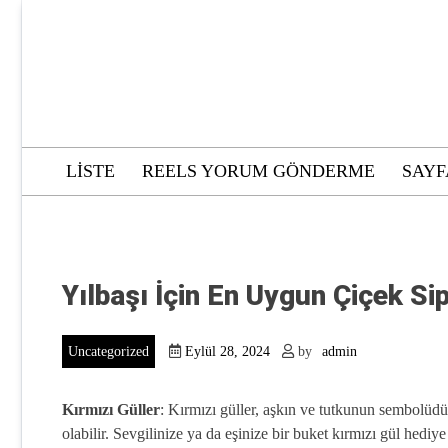
Skip
to
content
LISTE
REELS YORUM GÖNDERME
SAYF
Yılbaşı İçin En Uygun Çiçek Si
Uncategorized
Eylül 28, 2024
by
admin
Kırmızı Güller
: Kırmızı güller, aşkın ve tutkunun sembolüdü
olabilir. Sevgilinize ya da eşinize bir buket kırmızı gül hediye