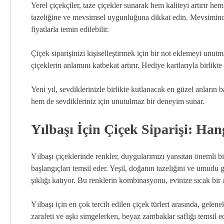
Yerel çiçekçiler, taze çiçekler sunarak hem kaliteyi artırır h
tazeliğine ve mevsimsel uygunluğuna dikkat edin. Mevsimin
fiyatlarla temin edilebilir.
Çiçek siparişinizi kişiselleştirmek için bir not eklemeyi unut
çiçeklerin anlamını katbekat artırır. Hediye kartlarıyla birlikte 
Yeni yıl, sevdiklerinizle birlikte kutlanacak en güzel anların 
hem de sevdikleriniz için unutulmaz bir deneyim sunar.
Yılbaşı İçin Çiçek Siparişi: Ha
Yılbaşı çiçeklerinde renkler, duygularımızı yansıtan önemli bi
başlangıçları temsil eder. Yeşil, doğanın tazeliğini ve umudu g
şıklığı katıyor. Bu renklerin kombinasyonu, evinize sıcak bir a
Yılbaşı için en çok tercih edilen çiçek türleri arasında, gelene
zarafeti ve aşkı simgelerken, beyaz zambaklar saflığı temsil ed