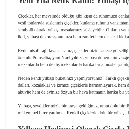
Yeni Yıla Renk Katın: Yılbaşı İ
Çiçekler, her mevsimde olduğu gibi kışın da ruhumuzu canland
yeşil tonlarıyla süslenmiş çiçekler, kutlama ruhunu yansıtmanı
sembolü olarak, yılbaşı masalarınızı süsleyebilir. Onların yan
ikili, yılbaşı dekorasyonunuza hem zarafet hem de sıcaklık ka
Evde misafir ağırlayacaksanız, çiçeklerinizin sadece görselliği
önemli. Poinsettia, yani Noel yıldızı, yılbaşı döneminin vazg
mekanlarda hem de dış mekanlarda harika bir atmosfer yaratıy
Neden kendi yılbaşı buketinizi yapmıyorsunuz? Farklı çiçekleri
dalları, kozalaklar ve kırmızı çiçeklerle harmanlayarak, hem 
aktivite hem de evinize özgün bir hava katmanın harika bir y
Yılbaşı, sevdiklerimizle bir araya geldiğimiz, umut dolu bir d
mükemmel birer yardımcı. Renkli çiçeklerle dolu bir yılbaşı,
Yılbaşı Hediyesi Olarak Çiçek: 