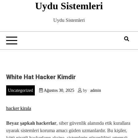
Uydu Sistemleri
Skip
to
content
Uydu Sistemleri
White Hat Hacker Kimdir
Uncategorized
Ağustos 30, 2025
by
admin
hacker kirala
Beyaz şapkalı hackerlar
, siber güvenlik alanında etik kurallara
uyarak sistemleri koruma amacı güden uzmanlardır. Bu kişiler,
kötü niyetli hackerların aksine, sistemlerin güvenliğini artırmak