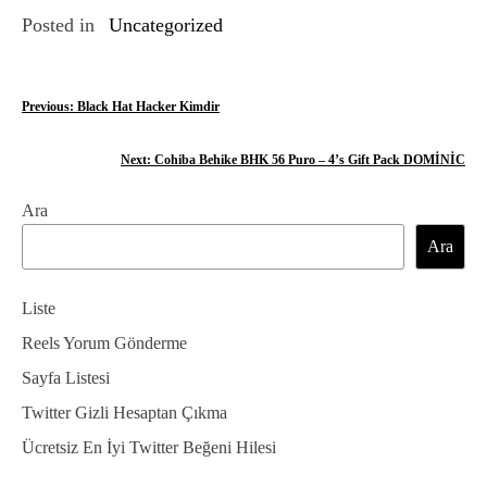
Posted in
Uncategorized
Y
Previous:
Black Hat Hacker Kimdir
a
Next:
Cohiba Behike BHK 56 Puro – 4’s Gift Pack DOMİNİC
z
Ara
ı
Ara
g
e
Liste
z
Reels Yorum Gönderme
Sayfa Listesi
i
Twitter Gizli Hesaptan Çıkma
n
Ücretsiz En İyi Twitter Beğeni Hilesi
m