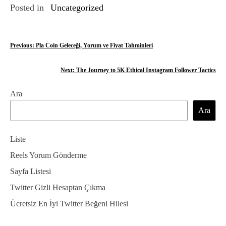
Posted in
Uncategorized
Y
Previous:
Pla Coin Geleceği, Yorum ve Fiyat Tahminleri
a
Next:
The Journey to 5K Ethical Instagram Follower Tactics
z
Ara
ı
Ara
g
e
Liste
z
Reels Yorum Gönderme
Sayfa Listesi
i
Twitter Gizli Hesaptan Çıkma
n
Ücretsiz En İyi Twitter Beğeni Hilesi
m