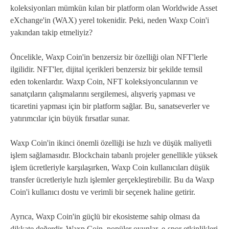
koleksiyonları mümkün kılan bir platform olan Worldwide Asset
eXchange'in (WAX) yerel tokenidir. Peki, neden Waxp Coin'i
yakından takip etmeliyiz?
Öncelikle, Waxp Coin'in benzersiz bir özelliği olan NFT'lerle
ilgilidir. NFT'ler, dijital içerikleri benzersiz bir şekilde temsil
eden tokenlardır. Waxp Coin, NFT koleksiyoncularının ve
sanatçıların çalışmalarını sergilemesi, alışveriş yapması ve
ticaretini yapması için bir platform sağlar. Bu, sanatseverler ve
yatırımcılar için büyük fırsatlar sunar.
Waxp Coin'in ikinci önemli özelliği ise hızlı ve düşük maliyetli
işlem sağlamasıdır. Blockchain tabanlı projeler genellikle yüksek
işlem ücretleriyle karşılaşırken, Waxp Coin kullanıcıları düşük
transfer ücretleriyle hızlı işlemler gerçekleştirebilir. Bu da Waxp
Coin'i kullanıcı dostu ve verimli bir seçenek haline getirir.
Ayrıca, Waxp Coin'in güçlü bir ekosisteme sahip olması da
dikkate değerdir. Waxp Coin, popüler oyunlar, e-spor etkinlikleri