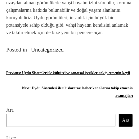
uzaydan alınan görüntülerle vahşi hayatın izini sürebilir, koruma
çalışmalarına katkıda bulunabilir ve doğal yaşam alanlarını
koruyabiliriz. Uydu görüntüleri, insanlık için büyük bir
potansiyele sahip olduğu gibi, vahşi hayatın kendisini anlamak
ve takdir etmek için de bize yeni bir pencere açar.
Posted in
Uncategorized
Y
Previous:
Uydu Sistemleri ile kültürel ve sanatsal içerikleri takip etmenin keyfi
a
Next:
Uydu Sistemleri ile uluslararası haber kanallarını takip etmenin
z
avantajları
ı
Ara
g
Ara
e
Liste