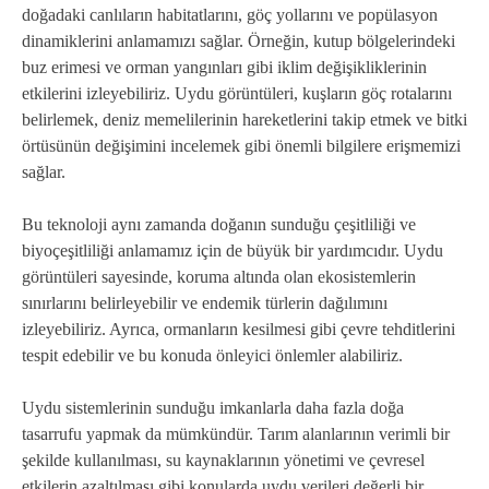
doğadaki canlıların habitatlarını, göç yollarını ve popülasyon
dinamiklerini anlamamızı sağlar. Örneğin, kutup bölgelerindeki
buz erimesi ve orman yangınları gibi iklim değişikliklerinin
etkilerini izleyebiliriz. Uydu görüntüleri, kuşların göç rotalarını
belirlemek, deniz memelilerinin hareketlerini takip etmek ve bitki
örtüsünün değişimini incelemek gibi önemli bilgilere erişmemizi
sağlar.
Bu teknoloji aynı zamanda doğanın sunduğu çeşitliliği ve
biyoçeşitliliği anlamamız için de büyük bir yardımcıdır. Uydu
görüntüleri sayesinde, koruma altında olan ekosistemlerin
sınırlarını belirleyebilir ve endemik türlerin dağılımını
izleyebiliriz. Ayrıca, ormanların kesilmesi gibi çevre tehditlerini
tespit edebilir ve bu konuda önleyici önlemler alabiliriz.
Uydu sistemlerinin sunduğu imkanlarla daha fazla doğa
tasarrufu yapmak da mümkündür. Tarım alanlarının verimli bir
şekilde kullanılması, su kaynaklarının yönetimi ve çevresel
etkilerin azaltılması gibi konularda uydu verileri değerli bir