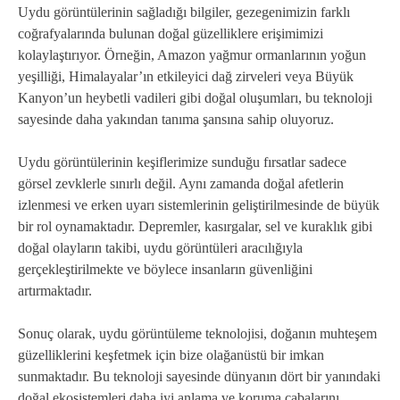
Uydu görüntülerinin sağladığı bilgiler, gezegenimizin farklı
coğrafyalarında bulunan doğal güzelliklere erişimimizi
kolaylaştırıyor. Örneğin, Amazon yağmur ormanlarının yoğun
yeşilliği, Himalayalar’ın etkileyici dağ zirveleri veya Büyük
Kanyon’un heybetli vadileri gibi doğal oluşumları, bu teknoloji
sayesinde daha yakından tanıma şansına sahip oluyoruz.
Uydu görüntülerinin keşiflerimize sunduğu fırsatlar sadece
görsel zevklerle sınırlı değil. Aynı zamanda doğal afetlerin
izlenmesi ve erken uyarı sistemlerinin geliştirilmesinde de büyük
bir rol oynamaktadır. Depremler, kasırgalar, sel ve kuraklık gibi
doğal olayların takibi, uydu görüntüleri aracılığıyla
gerçekleştirilmekte ve böylece insanların güvenliğini
artırmaktadır.
Sonuç olarak, uydu görüntüleme teknolojisi, doğanın muhteşem
güzelliklerini keşfetmek için bize olağanüstü bir imkan
sunmaktadır. Bu teknoloji sayesinde dünyanın dört bir yanındaki
doğal ekosistemleri daha iyi anlama ve koruma çabalarını