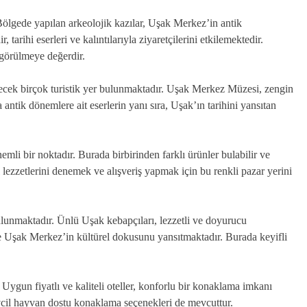
Bölgede yapılan arkeolojik kazılar, Uşak Merkez’in antik
arihi eserleri ve kalıntılarıyla ziyaretçilerini etkilemektedir.
görülmeye değerdir.
ilecek birçok turistik yer bulunmaktadır. Uşak Merkez Müzesi, zengin
 antik dönemlere ait eserlerin yanı sıra, Uşak’ın tarihini yansıtan
mli bir noktadır. Burada birbirinden farklı ürünler bulabilir ve
 lezzetlerini denemek ve alışveriş yapmak için bu renkli pazar yerini
nmaktadır. Ünlü Uşak kebapçıları, lezzetli ve doyurucu
de Uşak Merkez’in kültürel dokusunu yansıtmaktadır. Burada keyifli
ygun fiyatlı ve kaliteli oteller, konforlu bir konaklama imkanı
evcil hayvan dostu konaklama seçenekleri de mevcuttur.