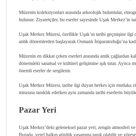
Müzenin koleksiyonları arasında arkeolojik buluntular, etnogra
bulunur. Ziyaretçiler, bu eserler sayesinde Uşak Merkez’in tar
Uşak Merkez Müzesi, özellikle Uşak’ın tarihi geçmişine ilgi d
antik dönemlerden başlayarak Osmanlı İmparatorluğu’na kadar
Müzenin en dikkat çeken eserleri arasında antik çağlardan kal
dönemdeki sanatsal ve kültürel gelişimine ışık tutar. Ayrıca m
önemli eserler de sergilenir.
Uşak Merkez Müzesi, tarihe ilgi duyan herkes için mutlaka zi
mirasına tanıklık ederken aynı zamanda tarihi eserlerin büyüle
Pazar Yeri
Uşak Merkez’deki geleneksel pazar yeri, zengin atmosferi ve ç
Burada, yerel halkın günlük yaşamına tanık olabilir ve yöresel