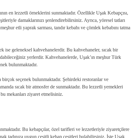
ın en lezzetli örneklerini sunmaktadır. Özellikle Uşak Kebapçısı,
itleriyle damaklarınızı şenlendirebilirsiniz. Ayrıca, yöresel tatları
meşhur etli yaprak sarması, tandır kebabı ve çömlek kebabını tatma
k ise geleneksel kahvehanelerdir. Bu kahvehaneler, sıcak bir
tadabileceğiniz yerlerdir. Kahvehanelerde, Uşak’ın meşhur Türk
çenek bulunmaktadır.
birçok seçenek bulunmaktadır. Şehirdeki restoranlar ve
zamanda sıcak bir atmosfer de sunmaktadır. Bu lezzetli yemekleri
u mekanları ziyaret etmelisiniz.
ktadır. Bu kebapçılar, özel tarifleri ve lezzetleriyle ziyaretçilere
 tadınıza uygun çeşitli kebap çeşitleri bulabilirsiniz. İşte Uşak