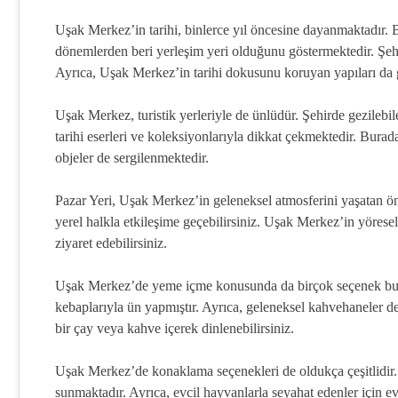
Uşak Merkez’in tarihi, binlerce yıl öncesine dayanmaktadır. 
dönemlerden beri yerleşim yeri olduğunu göstermektedir. Şehir, t
Ayrıca, Uşak Merkez’in tarihi dokusunu koruyan yapıları da 
Uşak Merkez, turistik yerleriyle de ünlüdür. Şehirde gezileb
tarihi eserleri ve koleksiyonlarıyla dikkat çekmektedir. Burada
objeler de sergilenmektedir.
Pazar Yeri, Uşak Merkez’in geleneksel atmosferini yaşatan öne
yerel halkla etkileşime geçebilirsiniz. Uşak Merkez’in yöresel
ziyaret edebilirsiniz.
Uşak Merkez’de yeme içme konusunda da birçok seçenek bulu
kebaplarıyla ün yapmıştır. Ayrıca, geleneksel kahvehaneler 
bir çay veya kahve içerek dinlenebilirsiniz.
Uşak Merkez’de konaklama seçenekleri de oldukça çeşitlidir. U
sunmaktadır. Ayrıca, evcil hayvanlarla seyahat edenler için 