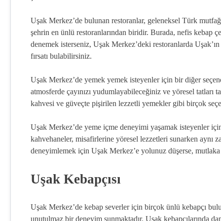
Uşak Merkez’de bulunan restoranlar, geleneksel Türk mutfağın
şehrin en ünlü restoranlarından biridir. Burada, nefis kebap çeş
denemek isterseniz, Uşak Merkez’deki restoranlarda Uşak’ın 
fırsatı bulabilirsiniz.
Uşak Merkez’de yemek yemek isteyenler için bir diğer seçene
atmosferde çayınızı yudumlayabileceğiniz ve yöresel tatları 
kahvesi ve güveçte pişirilen lezzetli yemekler gibi birçok se
Uşak Merkez’de yeme içme deneyimi yaşamak isteyenler için 
kahvehaneler, misafirlerine yöresel lezzetleri sunarken aynı 
deneyimlemek için Uşak Merkez’e yolunuz düşerse, mutlaka b
Uşak Kebapçısı
Uşak Merkez’de kebap severler için birçok ünlü kebapçı bulunma
unutulmaz bir deneyim sunmaktadır. Uşak kebapçılarında damak