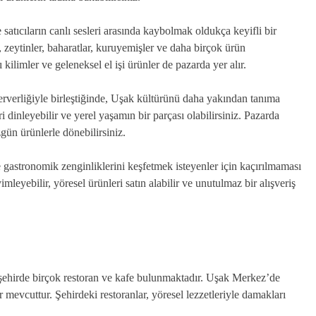
satıcıların canlı sesleri arasında kaybolmak oldukça keyifli bir
 zeytinler, baharatlar, kuruyemişler ve daha birçok ürün
 kilimler ve geleneksel el işi ürünler de pazarda yer alır.
erverliğiyle birleştiğinde, Uşak kültürünü daha yakından tanıma
ri dinleyebilir ve yerel yaşamın bir parçası olabilirsiniz. Pazarda
zgün ürünlerle dönebilirsiniz.
 gastronomik zenginliklerini keşfetmek isteyenler için kaçırılmaması
mleyebilir, yöresel ürünleri satın alabilir ve unutulmaz bir alışveriş
şehirde birçok restoran ve kafe bulunmaktadır. Uşak Merkez’de
 mevcuttur. Şehirdeki restoranlar, yöresel lezzetleriyle damakları