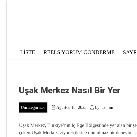
Skip
to
content
LISTE
REELS YORUM GÖNDERME
SAYF
Uşak Merkez Nasıl Bir Yer
Uncategorized
Ağustos 18, 2023
by
admin
Uşak Merkez, Türkiye’nin İç Ege Bölgesi’nde yer alan bir şehir
çeken Uşak Merkez, ziyaretçilerine unutulmaz bir deneyim s