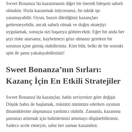
Sweet Bonanza’da kazanmanın diğer bir önemli bileşeni sabırlı
olmaktır. Hızla kazanmak istiyorsanız, bu taktik işe
yaramayabilir. Oyun, bazen dilediğiniz kazançları
getiremeyebilir, ancak sabırlı olmak ve doğru stratejiyi
uygulamak, sonuçta sizi başarıya götürecektir. Eğer bir anda her
şeyi riske atarsanız, kaybetmeyi göze almanız gereken bir
sorunun içine girmiş olabilirsiniz. Kim bilir, belki de bir sonraki
spin ile şansı yakalayabilirsiniz!
Sweet Bonanza’nın Sırları:
Kazanç İçin En Etkili Stratejiler
Sweet Bonanza’da kazançlar, bahis seviyenize göre değişir.
Düşük bahis ile başlamak, riskinizi minimize ederken oyunun
dinamiklerine alışmanıza yardımcı olabilir. Zamanla, kazanma
şansınızı artırmak için bahislerinizi artırmayı düşünebilirsiniz.
Sadece acele etmeyin, sabır her zaman kazandırır.