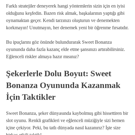
Farklı stratejiler deneyerek hangi yöntemlerin sizin için en iyisi
olduğunu keşfedin. Bazen risk almak, başkalarının yaptığı gibi
oynamaktan geçer. Kendi tarzınızı oluşturun ve denemekten
korkmayın! Unutmayın, her denemek yeni bir öğrenme fırsatıdır.
Bu ipuçlarını göz önünde bulundurarak Sweet Bonanza
oyununda daha fazla kazanç elde etme şansınızı artırabilirsiniz.
Eğlenceli riskler almaya hazır mısınız?
Şekerlerle Dolu Boyut: Sweet
Bonanza Oyununda Kazanmak
İçin Taktikler
Sweet Bonanza, şeker dünyasında kaybolmuş gibi hissettiren bir
slot oyunu. Renkli grafikleri ve eğlenceli müziğiyle sizi hemen
içine çekiyor. Peki, bu tatlı dünyada nasıl kazanırız? İşte size
birkaç etkili taktik!