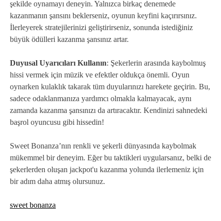
şekilde oynamayı deneyin. Yalnızca birkaç denemede
kazanmanın şansını beklerseniz, oyunun keyfini kaçırırsınız.
İlerleyerek stratejilerinizi geliştirirseniz, sonunda istediğiniz
büyük ödülleri kazanma şansınız artar.
Duyusal Uyarıcıları Kullanın
: Şekerlerin arasında kaybolmuş
hissi vermek için müzik ve efektler oldukça önemli. Oyun
oynarken kulaklık takarak tüm duyularınızı harekete geçirin. Bu,
sadece odaklanmanıza yardımcı olmakla kalmayacak, aynı
zamanda kazanma şansınızı da artıracaktır. Kendinizi sahnedeki
başrol oyuncusu gibi hissedin!
Sweet Bonanza’nın renkli ve şekerli dünyasında kaybolmak
mükemmel bir deneyim. Eğer bu taktikleri uygularsanız, belki de
şekerlerden oluşan jackpot'u kazanma yolunda ilerlemeniz için
bir adım daha atmış olursunuz.
sweet bonanza