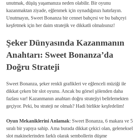
unutmak, düşüş yaşamanıza neden olabilir. Bir oyunu
kazanmaktan ziyade, eğlenmek için oynadığınızı hatırlayın.
Unutmayın, Sweet Bonanza bir cennet bahçesi ve bu bahçeyi
keşfetmek için her daim stratejik ve dikkatli olmalısınız!
Şeker Dünyasında Kazanmanın
Anahtarı: Sweet Bonanza’da
Doğru Strateji
Sweet Bonanza, şeker renkli grafikleri ve eğlenceli müziği ile
dikkat çeken bir slot oyunu. Ancak bu görsel şölenden daha
fazlası var! Kazanmanın anahtarı doğru stratejiyi belirlemekten
geçiyor. Peki, bu strateji ne olmalı? Hadi birlikte keşfedelim!
Oyun Mekaniklerini Anlamak
: Sweet Bonanza, 6 makara ve 5
sıralı bir yapıya sahip. Ama burada dikkat çekici olan, geleneksel
slot makinelerinden farklı olarak sembollerin düşme