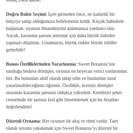
Doğru Bahis Seçimi
: İçeri girmeden önce, ne kadarlık bir
bütçeye sahip olduğunuzu belirlemeniz kritik. Küçük bahislerle
başlamak, oyunun dinamiklerini anlamanıza yardımcı olur.
Ancak, kazanma şansını artırmak için daha büyük bahisler
yapmayı düşünün. Unutmayın, büyük riskler büyük ödüller
getirebilir!
Bonus Özelliklerinden Yararlanma
: Sweet Bonanza’nın
sunduğu bedava dönüşler, oyunun en heyecan verici yanlarından
biri. Bu bonusları aktif olarak takip edin ve bunlardan nasıl
yararlanabileceğinizi öğrenin. Özellikle, ücretsiz dönüşler
sırasında kazanma şansınız oldukça yüksektir. Kendinizi şeker
cennetinde bir şanssız kral gibi hissetmemek için bu fırsatları
değerlendirin!
Düzenli Oynama
: Her oyunun bir akış ve ritmi vardır. Tam
olarak sezonu yakalamak için Sweet Bonanza’yı düzenli bir