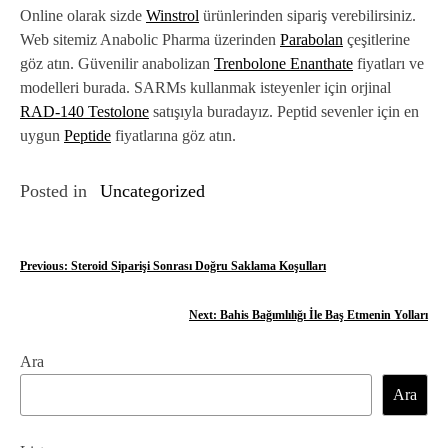
Online olarak sizde
Winstrol
ürünlerinden sipariş verebilirsiniz.
Web sitemiz Anabolic Pharma üzerinden
Parabolan
çeşitlerine
göz atın. Güvenilir anabolizan
Trenbolone Enanthate
fiyatları ve
modelleri burada. SARMs kullanmak isteyenler için orjinal
RAD-140 Testolone
satışıyla buradayız. Peptid sevenler için en
uygun
Peptide
fiyatlarına göz atın.
Posted in
Uncategorized
Y
Previous:
Steroid Siparişi Sonrası Doğru Saklama Koşulları
a
Next:
Bahis Bağımlılığı İle Baş Etmenin Yolları
z
Ara
ı
Ara
g