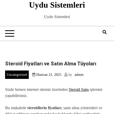
Uydu Sistemleri
Skip
to
content
Uydu Sistemleri
Steroid Fiyatları ve Satın Alma Tüyoları
Uncategorized
Haziran 21, 2025
by
admin
Sizde hemen internet sitemiz üzerinden
Steroid Satış
işlemini
yapabilirsiniz.
Bu makalede
steroidlerin fiyatları
, satın alma yöntemleri ve
dikkat edilmesi gereken noktalar hakkında bilgi verilecektir.