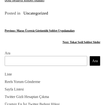
bolu bedava sohbet odaları
Posted in
Uncategorized
Y
Previous:
Maraş Ücretsiz Görüntülü Sohbet Uygulamaları
a
Next:
Tokat Sesli Sohbet Siteler
z
Ara
ı
Ara
g
e
Liste
z
Reels Yorum Gönderme
Sayfa Listesi
i
Twitter Gizli Hesaptan Çıkma
n
Ücretsiz En İyi Twitter Beğeni Hilesi