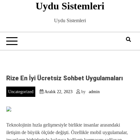
Uydu Sistemleri
Skip
to
content
Uydu Sistemleri
Rize En İyi Ücretsiz Sohbet Uygulamaları
Uncategorized
Aralık 22, 2023
by
admin
Teknolojinin hızla gelişmesiyle birlikte insanlar arasındaki
iletişim de büyük ölçüde değişti. Özellikle mobil uygulamalar,
insanların birbirleriyle kolayca bağlantı kurmasını sağlayan