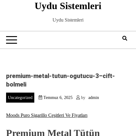
Uydu Sistemleri
Skip
to
content
Uydu Sistemleri
premium-metal-tutun-ogutucu-3–cift-
bolmeli
Uncategorized
Temmuz 6, 2025
by
admin
Moods Puro Sigarillo Çeşitleri Ve Fiyatları
Premium Metal Tütün