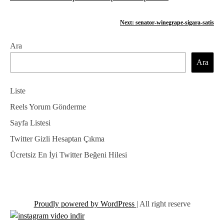
a
Next:
senator-winegrape-sigara-satis
z
Ara
ı
Ara
g
e
Liste
z
Reels Yorum Gönderme
Sayfa Listesi
i
Twitter Gizli Hesaptan Çıkma
n
Ücretsiz En İyi Twitter Beğeni Hilesi
m
e
s
Proudly powered by WordPress
|
All right reserve
i