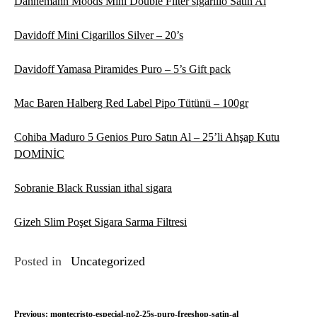
Dannemann Moods Mini Double Filter sigarillo Satın Al
Davidoff Mini Cigarillos Silver – 20’s
Davidoff Yamasa Piramides Puro – 5’s Gift pack
Mac Baren Halberg Red Label Pipo Tütünü – 100gr
Cohiba Maduro 5 Genios Puro Satın Al – 25’li Ahşap Kutu
DOMİNİC
Sobranie Black Russian ithal sigara
Gizeh Slim Poşet Sigara Sarma Filtresi
Posted in
Uncategorized
Y
Previous:
montecristo-especial-no2-25s-puro-freeshop-satin-al