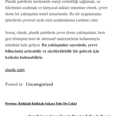
Plastik paletlerin üretiminde enerji verimliliği sağlamak, su
tüketimini azaltmak ve kimyasal atıkları minimize etmek, çevre
dostu bir yaklaşımın temel unsurlarıdır. Bu tür uygulamalar,
şirketlerin çevresel ayak izini azaltmalarına yardımcı olur.
Sonuç olarak, plastik paletlerin çevre dostu yaklaşımları, hem
geri dönüşüm hem de alternatif malzemelerin kullanımıyla
mümkün hale geliyor.
Bu yaklaşımlar sayesinde, çevre
bilincimizi artırabilir ve sürdürülebilir bir gelecek için
katkıda bulunabiliriz.
plastik palet
Posted in
Uncategorized
Y
Previous:
Kirikkale Kirikkale Ankara Yolu Oto Cekici
a