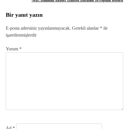
Next:
Dalaman Airport Transfer Duration To Popular Resorts
z
Bir yanıt yazın
ı
g
E-posta adresiniz yayınlanmayacak.
Gerekli alanlar
*
ile
işaretlenmişlerdir
e
z
Yorum
*
i
n
m
e
s
i
Ad
*