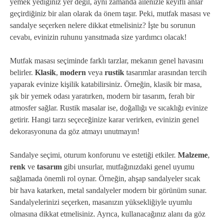
yemek yediğiniz yer değil, aynı zamanda ailenizle keyifli anlar
geçirdiğiniz bir alan olarak da önem taşır. Peki, mutfak masası ve
sandalye seçerken nelere dikkat etmelisiniz? İşte bu sorunun
cevabı, evinizin ruhunu yansıtmada size yardımcı olacak!
Mutfak masası seçiminde farklı tarzlar, mekanın genel havasını
belirler.
Klasik
,
modern
veya
rustik
tasarımlar arasından tercih
yaparak evinize kişilik katabilirsiniz. Örneğin, klasik bir masa,
şık bir yemek odası yaratırken, modern bir tasarım, ferah bir
atmosfer sağlar. Rustik masalar ise, doğallığı ve sıcaklığı evinize
getirir. Hangi tarzı seçeceğinize karar verirken, evinizin genel
dekorasyonuna da göz atmayı unutmayın!
Sandalye seçimi, oturum konforunu ve estetiği etkiler.
Malzeme
,
renk
ve
tasarım
gibi unsurlar, mutfağınızdaki genel uyumu
sağlamada önemli rol oynar. Örneğin, ahşap sandalyeler sıcak
bir hava katarken, metal sandalyeler modern bir görünüm sunar.
Sandalyelerinizi seçerken, masanızın yüksekliğiyle uyumlu
olmasına dikkat etmelisiniz. Ayrıca, kullanacağınız alanı da göz