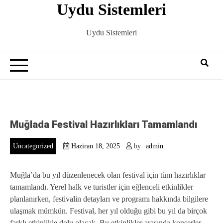
Uydu Sistemleri
Skip
to
content
Uydu Sistemleri
Muğlada Festival Hazırlıkları Tamamlandı
Uncategorized
Haziran 18, 2025
by
admin
Muğla’da bu yıl düzenlenecek olan festival için tüm hazırlıklar
tamamlandı. Yerel halk ve turistler için eğlenceli etkinlikler
planlanırken, festivalin detayları ve programı hakkında bilgilere
ulaşmak mümkün. Festival, her yıl olduğu gibi bu yıl da birçok
farklı etkinlikle dolu olacak. Bu etkinlikler arasında konserler,