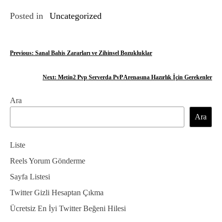
Posted in
Uncategorized
Y
Previous:
Sanal Bahis Zararları ve Zihinsel Bozukluklar
a
Next:
Metin2 Pvp Serverda PvP Arenasına Hazırlık İçin Gerekenler
z
Ara
ı
Ara
g
e
Liste
z
Reels Yorum Gönderme
Sayfa Listesi
i
Twitter Gizli Hesaptan Çıkma
n
Ücretsiz En İyi Twitter Beğeni Hilesi
m