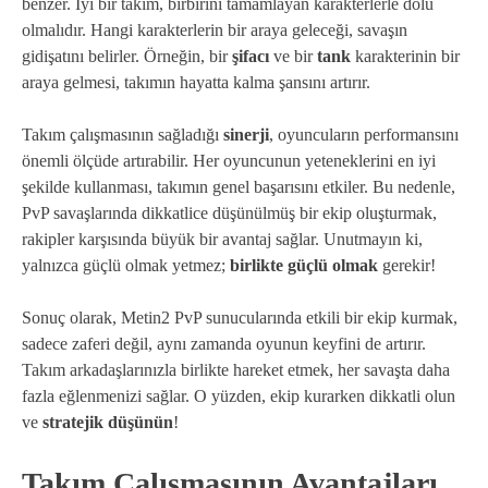
benzer. İyi bir takım, birbirini tamamlayan karakterlerle dolu
olmalıdır. Hangi karakterlerin bir araya geleceği, savaşın
gidişatını belirler. Örneğin, bir
şifacı
ve bir
tank
karakterinin bir
araya gelmesi, takımın hayatta kalma şansını artırır.
Takım çalışmasının sağladığı
sinerji
, oyuncuların performansını
önemli ölçüde artırabilir. Her oyuncunun yeteneklerini en iyi
şekilde kullanması, takımın genel başarısını etkiler. Bu nedenle,
PvP savaşlarında dikkatlice düşünülmüş bir ekip oluşturmak,
rakipler karşısında büyük bir avantaj sağlar. Unutmayın ki,
yalnızca güçlü olmak yetmez;
birlikte güçlü olmak
gerekir!
Sonuç olarak, Metin2 PvP sunucularında etkili bir ekip kurmak,
sadece zaferi değil, aynı zamanda oyunun keyfini de artırır.
Takım arkadaşlarınızla birlikte hareket etmek, her savaşta daha
fazla eğlenmenizi sağlar. O yüzden, ekip kurarken dikkatli olun
ve
stratejik düşünün
!
Takım Çalışmasının Avantajları