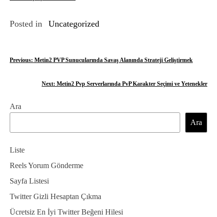
Posted in
Uncategorized
Y
Previous:
Metin2 PVP Sunucularında Savaş Alanında Strateji Geliştirmek
a
Next:
Metin2 Pvp Serverlarında PvP Karakter Seçimi ve Yetenekler
z
Ara
ı
Ara
g
e
Liste
z
Reels Yorum Gönderme
Sayfa Listesi
i
Twitter Gizli Hesaptan Çıkma
n
Ücretsiz En İyi Twitter Beğeni Hilesi