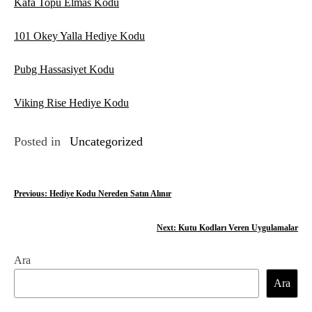
Kafa Topu Elmas Kodu
101 Okey Yalla Hediye Kodu
Pubg Hassasiyet Kodu
Viking Rise Hediye Kodu
Posted in
Uncategorized
Y
Previous:
Hediye Kodu Nereden Satın Alınır
a
Next:
Kutu Kodları Veren Uygulamalar
z
Ara
ı
Ara
g