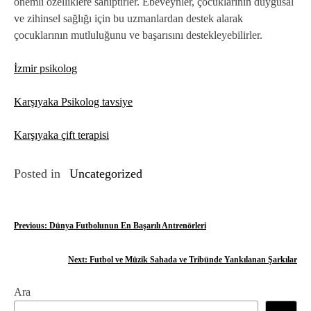
önemli özelliklere sahiptirler. Ebeveynler, çocuklarının duygusal
ve zihinsel sağlığı için bu uzmanlardan destek alarak
çocuklarının mutluluğunu ve başarısını destekleyebilirler.
İzmir psikolog
Karşıyaka Psikolog tavsiye
Karşıyaka çift terapisi
Posted in
Uncategorized
Y
Previous:
Dünya Futbolunun En Başarılı Antrenörleri
a
Next:
Futbol ve Müzik Sahada ve Tribünde Yankılanan Şarkılar
z
Ara
ı