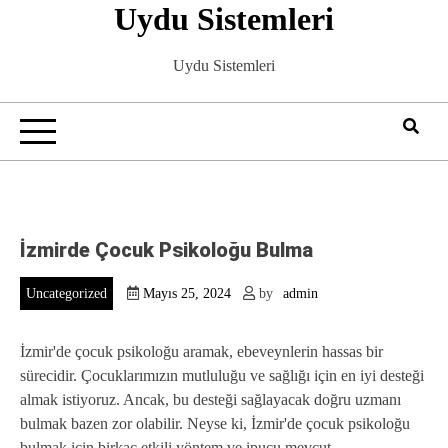
Uydu Sistemleri
Skip
to
content
Uydu Sistemleri
İzmirde Çocuk Psikoloğu Bulma
Uncategorized
Mayıs 25, 2024
by
admin
İzmir'de çocuk psikoloğu aramak, ebeveynlerin hassas bir
sürecidir. Çocuklarımızın mutluluğu ve sağlığı için en iyi desteği
almak istiyoruz. Ancak, bu desteği sağlayacak doğru uzmanı
bulmak bazen zor olabilir. Neyse ki, İzmir'de çocuk psikoloğu
bulmak için birkaç etkili yöntem ve ipucu mevcut.