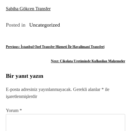
Sabiha Gökçen Transfer
Posted in
Uncategorized
Y
Previous:
İstanbul Ozel Transfer Hizmeti İle Havalimani Transferi
a
Next:
Cikolata Uretiminde Kullanilan Malzemeler
z
Bir yanıt yazın
ı
g
E-posta adresiniz yayınlanmayacak.
Gerekli alanlar
*
ile
işaretlenmişlerdir
e
z
Yorum
*
i