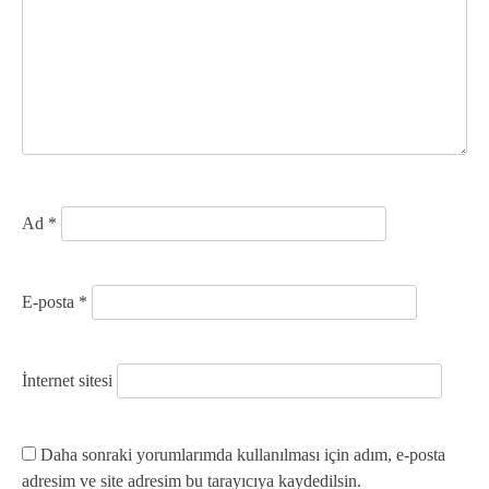
n
m
e
s
i
Ad
*
E-posta
*
İnternet sitesi
Daha sonraki yorumlarımda kullanılması için adım, e-posta
adresim ve site adresim bu tarayıcıya kaydedilsin.