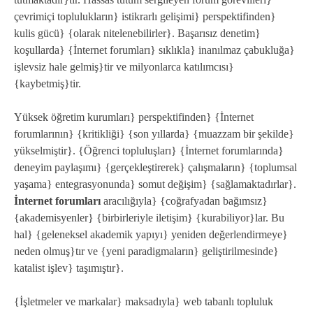
çevrimiçi toplulukların} istikrarlı gelişimi} perspektifinden}
kulis gücü} {olarak nitelenebilirler}. Başarısız denetim}
koşullarda} {İnternet forumları} sıklıkla} inanılmaz çabukluğa}
işlevsiz hale gelmiş}tir ve milyonlarca katılımcısı}
{kaybetmiş}tir.
Yüksek öğretim kurumları} perspektifinden} {İnternet
forumlarının} {kritikliği} {son yıllarda} {muazzam bir şekilde}
yükselmiştir}. {Öğrenci topluluşları} {İnternet forumlarında}
deneyim paylaşımı} {gerçekleştirerek} çalışmaların} {toplumsal
yaşama} entegrasyonunda} somut değişim} {sağlamaktadırlar}.
İnternet forumları
aracılığıyla} {coğrafyadan bağımsız}
{akademisyenler} {birbirleriyle iletişim} {kurabiliyor}lar. Bu
hal} {geleneksel akademik yapıyı} yeniden değerlendirmeye}
neden olmuş}tır ve {yeni paradigmaların} geliştirilmesinde}
katalist işlev} taşımıştır}.
{İşletmeler ve markalar} maksadıyla} web tabanlı topluluk