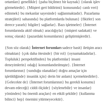
ortamları} genellikle} {paha biçilmez bir kaynak} {olarak işlev
görmektedir}. {Müşteri geri bildirimi} konusunda} canlı veri}
edinmek} bu mekanlar sayesinde} sağlanmaktadır}. Pazarlama
stratejileri} sahasında} bu platformlarda bulunan} {fikirler} son
derece yararlı} bilgiler} sağlarlar}. Bazı işletmeler} {İnternet
forumlarında aktif olmak} aracılığıyla} {müşteri sadakati} ve
sonuç olarak} {pazardaki konumlarını} geliştirmişlerdir}.
{Son söz olarak}
İnternet forumları
sadece basit} iletişim aracı
olmaktan} {çok daha ötesinde} {bir rol} {oynamaktadırlar}.
Topluluk} perspektifinden} bu platformlar} insani
deneyimlerin} odağı} konumlandırılmıştır}. {İnternet
forumlarının} {sunduğu olanaklar} doğru amaçlar için
işletildiğinde} insanlık için} derin bir anlam} içermektedirler}.
{Gelecekte de} {İnternet forumlarının} bu gerekli konumu}
devam edeceği} ciddi ölçüde} {söylenebilir} ve insanlar}
yönünden} bu önemli araçları} en etkili şekilde} {kullanma
bilinci} hep} önemini yitirmeyecektir}.