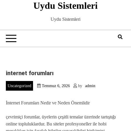
Uydu Sistemleri
Skip
to
content
Uydu Sistemleri
internet forumları
Uncategorized
Temmuz 6, 2026
by
admin
İnternet Forumları Nedir ve Neden Önemlidir
çevrimiçi forumlar, üyelerin çeşitli temalar üzerinde tartıştığı
online topluluklardur. Bu siteler profesyoneller ile hobi
meraklıları için faydalı bilgiler sunarak|bilgi birikimini