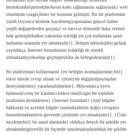
demokratikleştirerek|herkesin katkı sağlamasını sağlayarak} web
ortamında vazgeçilmez bir konuma gelmiştir. Bu tür platformlar
{tarih boyunca ilerleme kaydetmiş|yapısından güncel haline
çeşitli değişimlerden geçmiş} ve mevcut dönemde daha verimli
hale gelmiştir|halkın yakından izlediği |en çok kullanılan sanal
mekanlar arasında yer almaktadır}}. İletişim teknolojileri gelişip
yayıldıkça, İnternet forumlarının kritikliği de sürekli
artmaktadır|yükselişe geçmiştir|daha da belirginleşmiştir}}.
Bu platformları kullanmanın {en belirgin avantajlarından biri}
rekor sürede cevap almak ve {deneyim değişimi|paylaşılan
deneyimlerden} yararlanabilmektir}. Milyonlarca üyesi
bulunan|Geniş bir katılımcı kitlesi olan|Engin bir topluluk
tarafından desteklenen} {İnternet forumları} {özel bilgiler
hakkında en ayrıntılı bilgiler sunmaktadır|en doğru cevapları
barındırmaktadır|en güvenilir çözümler yer almaktadır}}. {Ürün
incelemeleri} bu sanal alanlarda} oldukça detaylı bir şekilde yer
almaktadır|güvenilir bir biçimde sunulmaktadır|iddialı bir şekilde