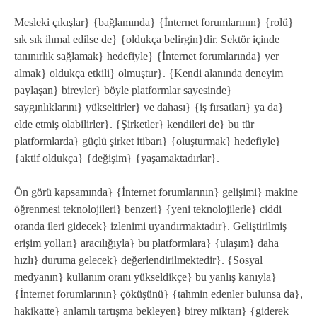
Mesleki çıkışlar} {bağlamında} {İnternet forumlarının} {rolü}
sık sık ihmal edilse de} {oldukça belirgin}dir. Sektör içinde
tanınırlık sağlamak} hedefiyle} {İnternet forumlarında} yer
almak} oldukça etkili} olmuştur}. {Kendi alanında deneyim
paylaşan} bireyler} böyle platformlar sayesinde}
saygınlıklarını} yükseltirler} ve dahası} {iş fırsatları} ya da}
elde etmiş olabilirler}. {Şirketler} kendileri de} bu tür
platformlarda} güçlü şirket itibarı} {oluşturmak} hedefiyle}
{aktif oldukça} {değişim} {yaşamaktadırlar}.
Ön görü kapsamında} {İnternet forumlarının} gelişimi} makine
öğrenmesi teknolojileri} benzeri} {yeni teknolojilerle} ciddi
oranda ileri gidecek} izlenimi uyandırmaktadır}. Geliştirilmiş
erişim yolları} aracılığıyla} bu platformlara} {ulaşım} daha
hızlı} duruma gelecek} değerlendirilmektedir}. {Sosyal
medyanın} kullanım oranı yükseldikçe} bu yanlış kanıyla}
{İnternet forumlarının} çöküşünü} {tahmin edenler bulunsa da},
hakikatte} anlamlı tartışma bekleyen} birey miktarı} {giderek