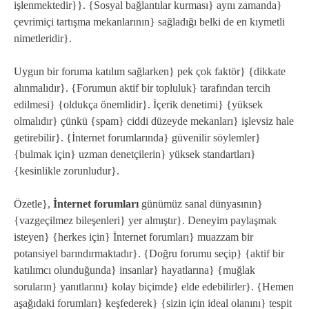
işlenmektedir}}. {Sosyal bağlantılar kurması} aynı zamanda}
çevrimiçi tartışma mekanlarının} sağladığı belki de en kıymetli
nimetleridir}.
Uygun bir foruma katılım sağlarken} pek çok faktör} {dikkate
alınmalıdır}. {Forumun aktif bir topluluk} tarafından tercih
edilmesi} {oldukça önemlidir}. İçerik denetimi} {yüksek
olmalıdır} çünkü {spam} ciddi düzeyde mekanları} işlevsiz hale
getirebilir}. {İnternet forumlarında} güvenilir söylemler}
{bulmak için} uzman denetçilerin} yüksek standartları}
{kesinlikle zorunludur}.
Özetle},
İnternet forumları
günümüz sanal dünyasının}
{vazgeçilmez bileşenleri} yer almıştır}. Deneyim paylaşmak
isteyen} {herkes için} İnternet forumları} muazzam bir
potansiyel barındırmaktadır}. {Doğru forumu seçip} {aktif bir
katılımcı olunduğunda} insanlar} hayatlarına} {muğlak
soruların} yanıtlarını} kolay biçimde} elde edebilirler}. {Hemen
aşağıdaki forumları} keşfederek} {sizin için ideal olanını} tespit