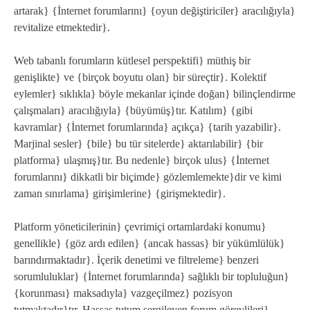
artarak} {İnternet forumlarını} {oyun değiştiriciler} aracılığıyla}
revitalize etmektedir}.
Web tabanlı forumların kütlesel perspektifi} müthiş bir
genişlikte} ve {birçok boyutu olan} bir süreçtir}. Kolektif
eylemler} sıklıkla} böyle mekanlar içinde doğan} bilinçlendirme
çalışmaları} aracılığıyla} {büyümüş}tır. Katılım} {gibi
kavramlar} {İnternet forumlarında} açıkça} {tarih yazabilir}.
Marjinal sesler} {bile} bu tür sitelerde} aktarılabilir} {bir
platforma} ulaşmış}tır. Bu nedenle} birçok ulus} {İnternet
forumlarını} dikkatli bir biçimde} gözlemlemekte}dir ve kimi
zaman sınırlama} girişimlerine} {girişmektedir}.
Platform yöneticilerinin} çevrimiçi ortamlardaki konumu}
genellikle} {göz ardı edilen} {ancak hassas} bir yükümlülük}
barındırmaktadır}. İçerik denetimi ve filtreleme} benzeri
sorumluluklar} {İnternet forumlarında} sağlıklı bir topluluğun}
{korunması} maksadıyla} vazgeçilmez} pozisyon
tutmaktadır}tır. Hassas tutum sergileyen forum görevlileri}