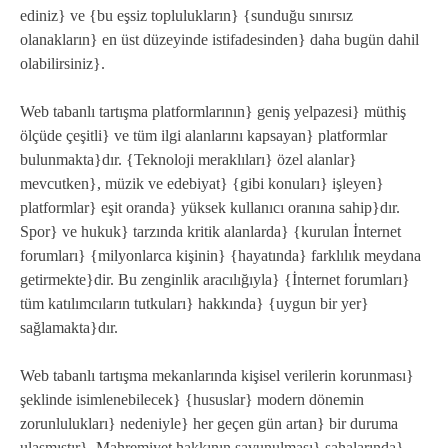
ediniz} ve {bu eşsiz toplulukların} {sunduğu sınırsız
olanakların} en üst düzeyinde istifadesinden} daha bugün dahil
olabilirsiniz}.
Web tabanlı tartışma platformlarının} geniş yelpazesi} müthiş
ölçüde çeşitli} ve tüm ilgi alanlarını kapsayan} platformlar
bulunmakta}dır. {Teknoloji meraklıları} özel alanlar}
mevcutken}, müzik ve edebiyat} {gibi konuları} işleyen}
platformlar} eşit oranda} yüksek kullanıcı oranına sahip}dır.
Spor} ve hukuk} tarzında kritik alanlarda} {kurulan İnternet
forumları} {milyonlarca kişinin} {hayatında} farklılık meydana
getirmekte}dir. Bu zenginlik aracılığıyla} {İnternet forumları}
tüm katılımcıların tutkuları} hakkında} {uygun bir yer}
sağlamakta}dır.
Web tabanlı tartışma mekanlarında kişisel verilerin korunması}
şeklinde isimlenebilecek} {hususlar} modern dönemin
zorunlulukları} nedeniyle} her geçen gün artan} bir duruma
ulaşmıştır}. Mahremiyet hakkının savunulması} sahalarında}