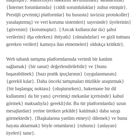
{İnternet forumlarında} {ciddi sorumluluklar} zuhur etmiştir}.
Prestijli çevrimiçi platformlar} bu hususta} tavizsiz protokoller}
yasalaştırmış} ve veri koruma sistemleri} sayesinde} üyelerinin}
{güvenini} {korumuştur}. {Ancak kullanıcılar da} şahsi
verilerini} ifşa ederken} ihtiyatlı} {olmalıdırlar} ve gizli tutması
gereken verileri} kamuya ilan etmemeleri} oldukça kritiktir}.
Web tabanlı tartışma platformlarında verimli bir katılım
sağlamak} {bir sanat} değerlendirilebilir} ve {bunu
başarabilmek} {bazı pratik ipuçlarının} {uygulanmasını}
{gerekli kılar}. Daha önceki tartışmaları titizlikle araştırmak}
{bir başlangıç noktası} {oluştururken}, hakemane bir dil
kullanımı} da bir yanı} çevrimiçi mekanlar içerisinde} kabul
görmek} maksadıyla} gerekli}dır. Bu tür platformlarda} uzun
mesajlardan} yerine üretken şekilde} katılmak} daha saygı
görmektedir}. {Başkalarına yardım etmeyi} dilemek} ve bunu
hayata aktarmak} böyle ortamların} {ruhunu} {anlayan}
üyeleri} tanır}.