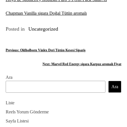
Chapman Vanilla sigara Doğal Tütün aromalı
Posted in
Uncategorized
Y
Previous:
Oldholborn Vinlex Deri Tütün Kesesi Sipariş
a
Next:
Marvel Red Energy sigara Karpuz aromalı Fiyat
z
Ara
ı
Ara
g
e
Liste
z
Reels Yorum Gönderme
Sayfa Listesi
i