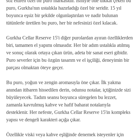
söz ettiren özel bir puro markasıdır. İsmiyle bile dikkat çeken bu
puro, Gurkha'nın ustalıkla hazırladığı özel bir seridir. 15 yıl
boyunca eşsiz bir şekilde olgunlaştırılan ve nadir bulunan
tütünlerle üretilen bu puro, her bir nefesinizi özel kılacak.
Gurkha Cellar Reserve 15'i diğer purolardan ayıran özelliklerden
biri, tamamen el yapımı olmasıdır. Her bir adım ustalıkla atılmış
ve sonuç olarak ortaya çıkan ürün, adeta bir sanat eseri gibidir.
Puro severler için bu özgün tasarım ve el işçiliği, deneyimin bir
parçası olmaktan öteye geçer.
Bu puro, yoğun ve zengin aromasıyla öne çıkar. İlk yakma
anından itibaren hissedilen derin, odunsu notalar, içtiğinizde sizi
büyüleyecek. Tadım seansı boyunca süregelen bu lezzet,
zamanla kavrulmuş kahve ve hafif baharat notalarıyla
desteklenir. Her nefeste, Gurkha Cellar Reserve 15'in kompleks
yapısı ve dengeli karakteri açığa çıkar.
Özellikle viski veya kahve eşliğinde denemek isteyenler için