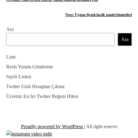
Y
a
Next:
Uygun fiyatlı lastik tamiri hizmetleri
z
Ara
ı
Ara
g
e
Liste
z
Reels Yorum Gönderme
Sayfa Listesi
i
Twitter Gizli Hesaptan Çıkma
n
Ücretsiz En İyi Twitter Beğeni Hilesi
m
e
s
Proudly powered by WordPress
|
All right reserve
i