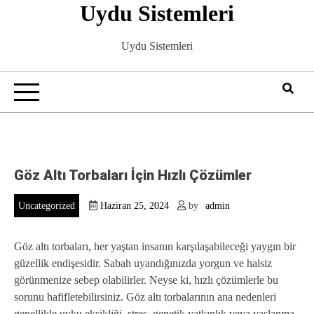
Uydu Sistemleri
Skip
to
content
Uydu Sistemleri
Göz Altı Torbaları İçin Hızlı Çözümler
Uncategorized
Haziran 25, 2024
by
admin
Göz altı torbaları, her yaştan insanın karşılaşabileceği yaygın bir
güzellik endişesidir. Sabah uyandığınızda yorgun ve halsiz
görünmenize sebep olabilirler. Neyse ki, hızlı çözümlerle bu
sorunu hafifletebilirsiniz. Göz altı torbalarının ana nedenleri
genellikle uyku eksikliği, stres, genetik yatkınlık veya yaşlanma