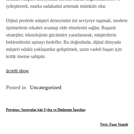
iyileştirerek, marka sadakatini artırmak mümkün olur.
Dijital perdede müşteri deneyimini üst seviyeye taşımak, modern
işletmelerin rekabet avantajı elde etmelerini sağlar. Başarılı
stratejiler, teknolojinin gücünden yararlanarak, müşterilerin
beklentilerini aşmayı hedefler. Bu doğrultuda, dijital dünyada
müşteri odaklı yaklaşımlar geliştirmek, uzun vadeli başarı için
kritik öneme sahiptir.
ücretli show
Posted in
Uncategorized
Y
Previous:
Sporcular için Uyku ve Dinlenme İpuçları
a
Next:
Fuar Standı
z