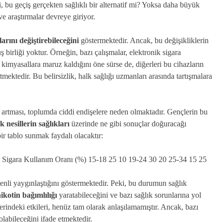
i, bu geçiş gerçekten sağlıklı bir alternatif mi? Yoksa daha büyük
ve araştırmalar devreye giriyor.
larını değiştirebileceğini
göstermektedir. Ancak, bu değişikliklerin
rliği yoktur. Örneğin, bazı çalışmalar, elektronik sigara
ı kimyasallara maruz kaldığını öne sürse de, diğerleri bu cihazların
ektedir. Bu belirsizlik, halk sağlığı uzmanları arasında tartışmalara
in artması, toplumda ciddi endişelere neden olmaktadır. Gençlerin bu
k nesillerin sağlıkları
üzerinde ne gibi sonuçlar doğuracağı
ir tablo sunmak faydalı olacaktır:
 Sigara Kullanım Oranı (%) 15-18 25 10 19-24 30 20 25-34 15 25
denli yaygınlaştığını göstermektedir. Peki, bu durumun sağlık
ikotin bağımlılığı
yaratabileceğini ve bazı sağlık sorunlarına yol
erindeki etkileri, henüz tam olarak anlaşılamamıştır. Ancak, bazı
labileceğini ifade etmektedir.