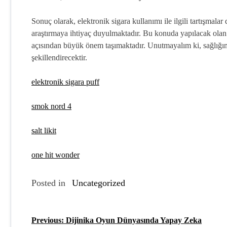
Sonuç olarak, elektronik sigara kullanımı ile ilgili tartışmala
araştırmaya ihtiyaç duyulmaktadır. Bu konuda yapılacak olan 
açısından büyük önem taşımaktadır. Unutmayalım ki, sağlığımı
şekillendirecektir.
elektronik sigara puff
smok nord 4
salt likit
one hit wonder
Posted in
Uncategorized
Previous:
Dijinika Oyun Dünyasında Yapay Zeka
Y