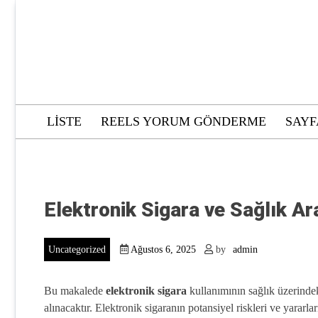
Skip
to
content
LISTE
REELS YORUM GÖNDERME
SAYF
Elektronik Sigara ve Sağlık Ar
Uncategorized
Ağustos 6, 2025
by
admin
Bu makalede
elektronik sigara
kullanımının sağlık üzerindeki
alınacaktır. Elektronik sigaranın potansiyel riskleri ve yararl