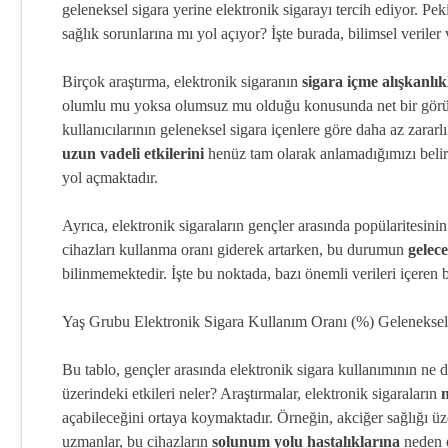
geleneksel sigara yerine elektronik sigarayı tercih ediyor. Pek
sağlık sorunlarına mı yol açıyor? İşte burada, bilimsel veriler 
Birçok araştırma, elektronik sigaranın
sigara içme alışkanlık
olumlu mu yoksa olumsuz mu olduğu konusunda net bir görüş bi
kullanıcılarının geleneksel sigara içenlere göre daha az zararl
uzun vadeli etkilerini
henüz tam olarak anlamadığımızı belirtm
yol açmaktadır.
Ayrıca, elektronik sigaraların gençler arasında popülaritesin
cihazları kullanma oranı giderek artarken, bu durumun
gelece
bilinmemektedir. İşte bu noktada, bazı önemli verileri içeren b
Yaş Grubu Elektronik Sigara Kullanım Oranı (%) Geleneksel
Bu tablo, gençler arasında elektronik sigara kullanımının ne 
üzerindeki etkileri neler? Araştırmalar, elektronik sigaraların
n
açabileceğini ortaya koymaktadır. Örneğin, akciğer sağlığı üz
uzmanlar, bu cihazların
solunum yolu hastalıklarına
neden o