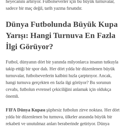
heyecanını artırıyor. Futbolseverler için bu büyük turnuvalar,
sadece bir maç değil, tarih yazma fırsatıdır.
Dünya Futbolunda Büyük Kupa
Yarışı: Hangi Turnuva En Fazla
İlgi Görüyor?
Futbol, dünyanın dört bir yanında milyonlarca insanın tutkuyla
takip ettiği bir spor dalı. Her dört yılda bir düzenlenen büyük
turnuvalar, futbolseverlerin kalbini hızla çarptırıyor. Ancak,
hangi turnuva gerçekten en fazla ilgi görüyor? Bu sorunun
cevabı, futbolun evrensel çekiciliğini anlamak için oldukça
önemli.
FIFA Dünya Kupası
şüphesiz futbolun zirve noktası. Her dört
yılda bir düzenlenen bu turnuva, ülkeler arasında büyük bir
rekabeti ve unutulmaz anları beraberinde getiriyor. Dünya