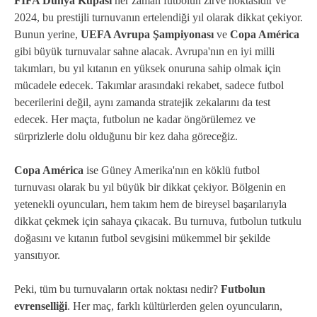
FIFA Dünya Kupası
her zaman futbolun zirve noktasıdır ve
2024, bu prestijli turnuvanın ertelendiği yıl olarak dikkat çekiyor.
Bunun yerine,
UEFA Avrupa Şampiyonası
ve
Copa América
gibi büyük turnuvalar sahne alacak. Avrupa'nın en iyi milli
takımları, bu yıl kıtanın en yüksek onuruna sahip olmak için
mücadele edecek. Takımlar arasındaki rekabet, sadece futbol
becerilerini değil, aynı zamanda stratejik zekalarını da test
edecek. Her maçta, futbolun ne kadar öngörülemez ve
sürprizlerle dolu olduğunu bir kez daha göreceğiz.
Copa América
ise Güney Amerika'nın en köklü futbol
turnuvası olarak bu yıl büyük bir dikkat çekiyor. Bölgenin en
yetenekli oyuncuları, hem takım hem de bireysel başarılarıyla
dikkat çekmek için sahaya çıkacak. Bu turnuva, futbolun tutkulu
doğasını ve kıtanın futbol sevgisini mükemmel bir şekilde
yansıtıyor.
Peki, tüm bu turnuvaların ortak noktası nedir?
Futbolun
evrenselliği
. Her maç, farklı kültürlerden gelen oyuncuların,