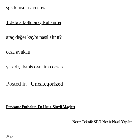
sgk kanser ilacı davası
1 defa alkollü araç kullanma
araç değer kaybı nasıl alınır?
ceza avukatı
yasadışı bahis oynatma cezası
Posted in
Uncategorized
Y
Previous:
Futbolun En Uzun Süreli Maçları
a
Next:
Teknik SEO Nedir Nasıl Yapılır
z
Ara