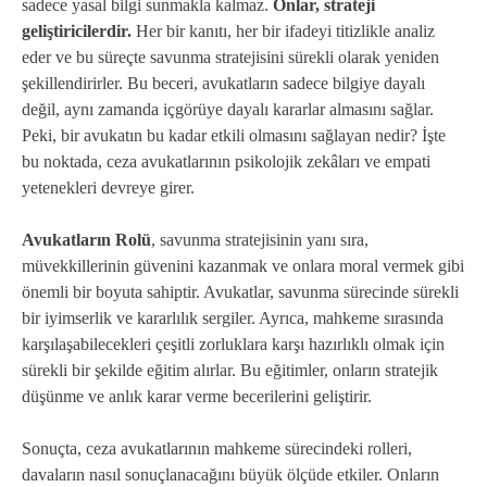
sadece yasal bilgi sunmakla kalmaz.
Onlar, strateji
geliştiricilerdir.
Her bir kanıtı, her bir ifadeyi titizlikle analiz
eder ve bu süreçte savunma stratejisini sürekli olarak yeniden
şekillendirirler. Bu beceri, avukatların sadece bilgiye dayalı
değil, aynı zamanda içgörüye dayalı kararlar almasını sağlar.
Peki, bir avukatın bu kadar etkili olmasını sağlayan nedir? İşte
bu noktada, ceza avukatlarının psikolojik zekâları ve empati
yetenekleri devreye girer.
Avukatların Rolü
, savunma stratejisinin yanı sıra,
müvekkillerinin güvenini kazanmak ve onlara moral vermek gibi
önemli bir boyuta sahiptir. Avukatlar, savunma sürecinde sürekli
bir iyimserlik ve kararlılık sergiler. Ayrıca, mahkeme sırasında
karşılaşabilecekleri çeşitli zorluklara karşı hazırlıklı olmak için
sürekli bir şekilde eğitim alırlar. Bu eğitimler, onların stratejik
düşünme ve anlık karar verme becerilerini geliştirir.
Sonuçta, ceza avukatlarının mahkeme sürecindeki rolleri,
davaların nasıl sonuçlanacağını büyük ölçüde etkiler. Onların