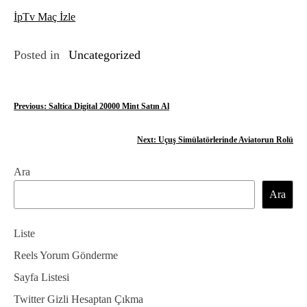
İpTv Maç İzle
Posted in
Uncategorized
Y
Previous:
Saltica Digital 20000 Mint Satın Al
a
Next:
Uçuş Simülatörlerinde Aviatorun Rolü
z
Ara
ı
Ara
g
e
Liste
z
Reels Yorum Gönderme
Sayfa Listesi
i
Twitter Gizli Hesaptan Çıkma
n