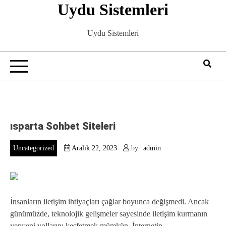
Uydu Sistemleri
Skip
to
content
Uydu Sistemleri
ısparta Sohbet Siteleri
Uncategorized
Aralık 22, 2023
by
admin
İnsanların iletişim ihtiyaçları çağlar boyunca değişmedi. Ancak
günümüzde, teknolojik gelişmeler sayesinde iletişim kurmanın
yepyeni yollarını keşfetmek mümkün. İnternetin