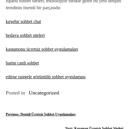
Isparta sohbet siteleri, teknolojiyle birlikte gelen bu yeni iletişim
trendinin önemli bir parçasıdır.
kırşehir sohbet chat
bedava sohbet siteleri
kastamonu ücretsiz sohbet uygulamaları
bartın canli sohbet
edirne rastgele görüntülü sohbet uygulaması
Posted in
Uncategorized
Y
Previous:
Denizli Ücretsiz Sohbet Uygulamaları
a
Next:
Karaman Ücretsiz Sohbet Siteleri